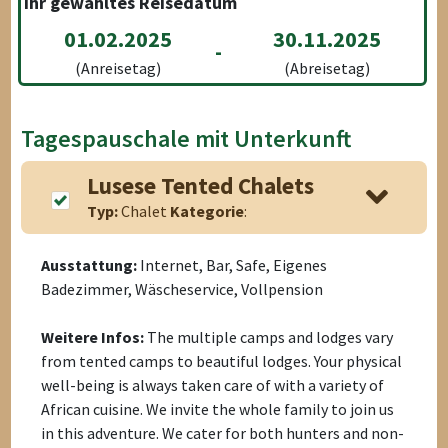
Ihr gewähltes Reisedatum
01.02.2025
30.11.2025
-
(Anreisetag)
(Abreisetag)
Tagespauschale mit Unterkunft
Lusese Tented Chalets
Typ:
Chalet
Kategorie
:
Ausstattung:
Internet, Bar, Safe, Eigenes
Badezimmer, Wäscheservice, Vollpension
Weitere Infos:
The multiple camps and lodges vary
from tented camps to beautiful lodges. Your physical
well-being is always taken care of with a variety of
African cuisine. We invite the whole family to join us
in this adventure. We cater for both hunters and non-