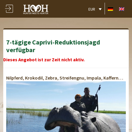
EUR
7-tägige Caprivi-Reduktionsjagd
verfügbar
Dieses Angebot ist zur Zeit nicht aktiv.
Nilpferd, Krokodil, Zebra, Streifengnu, Impala, Kaffernbüffel, Elefant
Lusese Tented Chalets
Lusese Tented Chalets
Lusese Tented Chalets
Lusese Tented Chalets