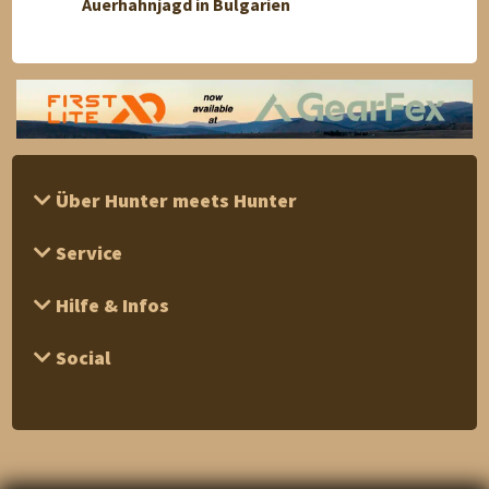
Auerhahnjagd in Bulgarien
Jagd a
Über Hunter meets Hunter
Service
Hilfe & Infos
Social