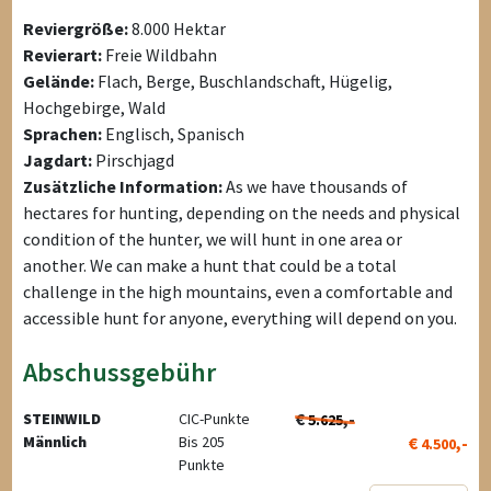
Reviergröße:
8.000 Hektar
Revierart:
Freie Wildbahn
Gelände:
Flach, Berge, Buschlandschaft, Hügelig,
Hochgebirge, Wald
Sprachen:
Englisch, Spanisch
Jagdart:
Pirschjagd
Zusätzliche Information:
As we have thousands of
hectares for hunting, depending on the needs and physical
condition of the hunter, we will hunt in one area or
another. We can make a hunt that could be a total
challenge in the high mountains, even a comfortable and
accessible hunt for anyone, everything will depend on you.
Abschussgebühr
€
,-
STEINWILD
CIC-Punkte
5.625
Männlich
Bis 205
€
,-
4.500
Punkte