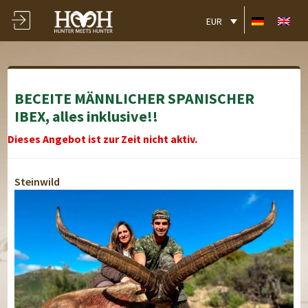
EUR
BECEITE MÄNNLICHER SPANISCHER
IBEX, alles inklusive!!
Dieses Angebot ist zur Zeit nicht aktiv.
Steinwild
Hotel Beceite Area
Hotel Beceite Area
Hotel Beceite Area
Hotel Beceite Area
Hotel Beceite Area
Hotel Beceite Area
Hotel Beceite Area