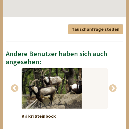
Tauschanfrage stellen
Andere Benutzer haben sich auch
angesehen:
Kri kri Steinbock
Rehbo