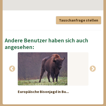
Tauschanfrage stellen
Andere Benutzer haben sich auch
angesehen:
Europäische Bisonjagd in Bu...
1-täg