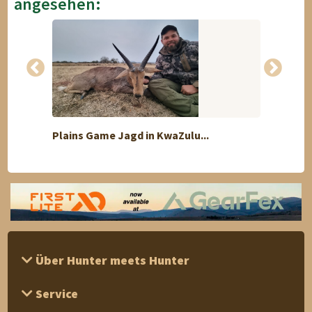
angesehen:
Plains Game Jagd in KwaZulu...
Einste
Über Hunter meets Hunter
Service