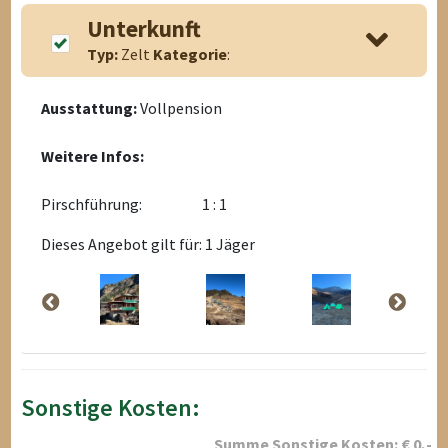
Unterkunft
Typ:
Zelt
Kategorie
:
Ausstattung:
Vollpension
Weitere Infos:
Pirschführung:
1 : 1
Dieses Angebot gilt für: 1 Jäger
Sonstige Kosten:
Summe Sonstige Kosten:
€
0
,-