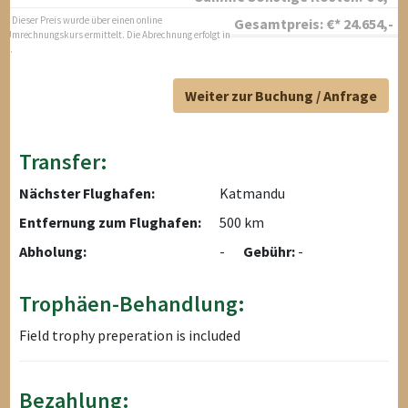
* Dieser Preis wurde über einen online
Gesamtpreis:
€*
24.654
,-
Umrechnungskurs ermittelt. Die Abrechnung erfolgt in
$.
Weiter zur Buchung / Anfrage
Transfer:
Nächster Flughafen:
Katmandu
Entfernung zum Flughafen:
500 km
Abholung:
-
Gebühr:
-
Trophäen-Behandlung:
Field trophy preperation is included
Bezahlung: