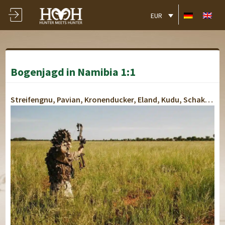
EUR
Bogenjagd in Namibia 1:1
Streifengnu, Pavian, Kronenducker, Eland, Kudu, Schakal, Oryx, Hartebeest, Steinböckchen, Warzenschwein, Zebra, Weißschwanzgnu, Impala, Springbock