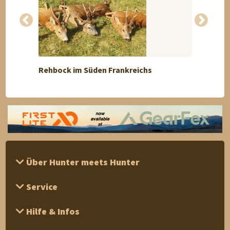
Rehbock im Süden Frankreichs
TRUE 
Über Hunter meets Hunter
Service
Hilfe & Infos