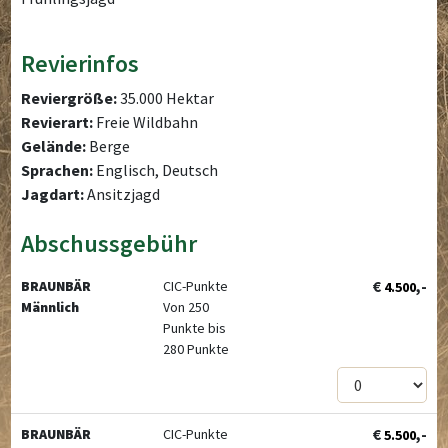
Revierinfos
Reviergröße:
35.000 Hektar
Revierart:
Freie Wildbahn
Gelände:
Berge
Sprachen:
Englisch, Deutsch
Jagdart:
Ansitzjagd
Abschussgebühr
€
,-
BRAUNBÄR
CIC-Punkte
4.500
Männlich
Von 250
Punkte bis
280 Punkte
€
,-
BRAUNBÄR
CIC-Punkte
5.500