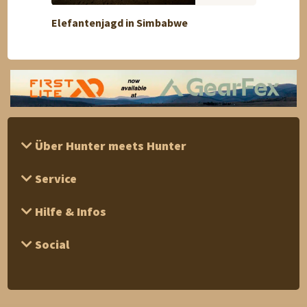
Elefantenjagd in Simbabwe
Rothir
Über Hunter meets Hunter
Service
Hilfe & Infos
Social