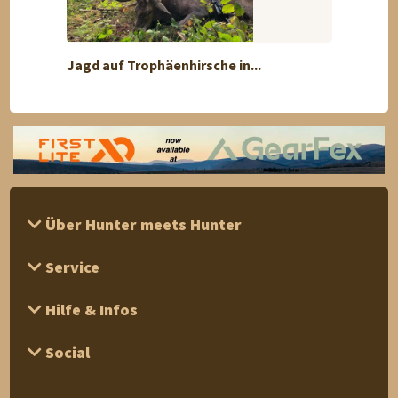
Jagd auf Trophäenhirsche in...
Grand
Über Hunter meets Hunter
Service
Hilfe & Infos
Social