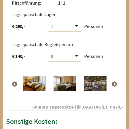
Pirschführung:
1 : 1
Tagespauschale Jäger:
€ 290,-
1
Personen
Tagespauschale Begleitperson:
€ 140,-
0
Personen
Summe Tagessätze für
JAGDTAG(E):
€
870
,-
Sonstige Kosten: