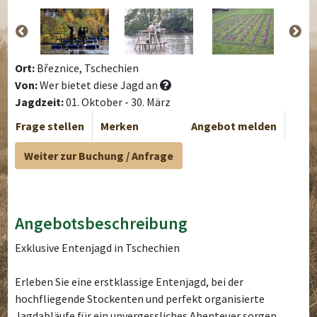
Ort:
Březnice, Tschechien
Von:
Wer bietet diese Jagd an
Jagdzeit:
01. Oktober - 30. März
Frage stellen
Merken
Angebot melden
Weiter zur Buchung / Anfrage
Angebotsbeschreibung
Exklusive Entenjagd in Tschechien
Erleben Sie eine erstklassige Entenjagd, bei der
hochfliegende Stockenten und perfekt organisierte
Jagdabläufe für ein unvergessliches Abenteuer sorgen.