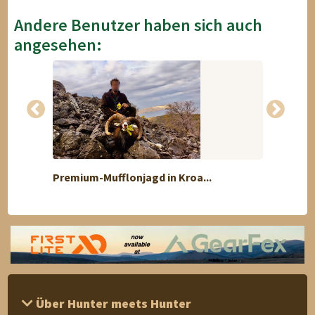
Andere Benutzer haben sich auch
angesehen:
Premium-Mufflonjagd in Kroa...
Spiral
Über Hunter meets Hunter