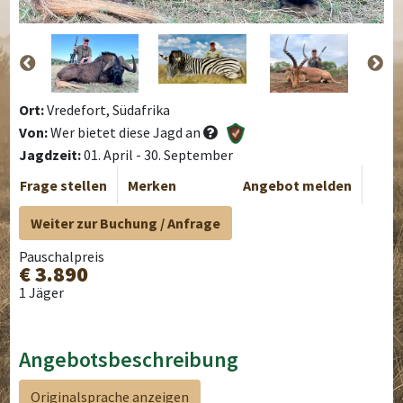
Ort:
Vredefort, Südafrika
Von:
Wer bietet diese Jagd an
Jagdzeit:
01. April - 30. September
Frage stellen
Merken
Angebot melden
Weiter zur Buchung / Anfrage
Pauschalpreis
€ 3.890
1 Jäger
Angebotsbeschreibung
Originalsprache anzeigen