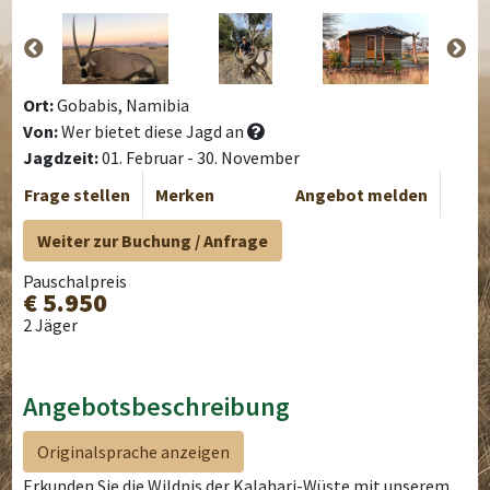
Ort:
Gobabis, Namibia
Von:
Wer bietet diese Jagd an
Jagdzeit:
01. Februar - 30. November
Frage stellen
Merken
Angebot melden
Weiter zur Buchung / Anfrage
Pauschalpreis
€ 5.950
2 Jäger
Angebotsbeschreibung
Originalsprache anzeigen
Erkunden Sie die Wildnis der Kalahari-Wüste mit unserem