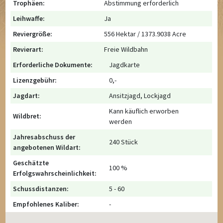
Trophäen:
Abstimmung erforderlich
Leihwaffe:
Ja
Reviergröße:
556 Hektar / 1373.9038 Acre
Revierart:
Freie Wildbahn
Erforderliche Dokumente:
Jagdkarte
Lizenzgebühr:
0,-
Jagdart:
Ansitzjagd, Lockjagd
Kann käuflich erworben
Wildbret:
werden
Jahresabschuss der
240 Stück
angebotenen Wildart:
Geschätzte
100 %
Erfolgswahrscheinlichkeit:
Schussdistanzen:
5 - 60
Empfohlenes Kaliber:
-