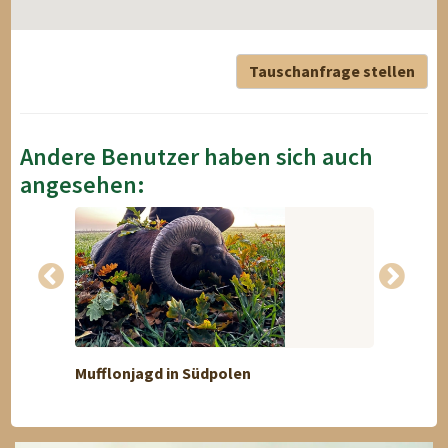
Tauschanfrage stellen
Andere Benutzer haben sich auch
angesehen:
Mufflonjagd in Südpolen
Murme