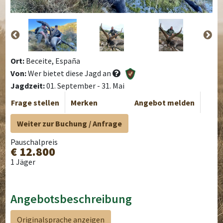
Ort:
Beceite, España
Von:
Wer bietet diese Jagd an
Jagdzeit:
01. September - 31. Mai
Frage stellen
Merken
Angebot melden
Weiter zur Buchung / Anfrage
Pauschalpreis
€ 12.800
1 Jäger
Angebotsbeschreibung
Originalsprache anzeigen