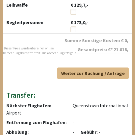
Leihwaffe
€ 129,7,-
Begleitpersonen
€ 173,0,-
Summe Sonstige Kosten:
€
0
,-
* Dieser Preis wurde über einen online
Gesamtpreis:
€*
21.018
,-
Umrechnungskurs ermittelt. Die Abrechnung erfolgt in
$.
Weiter zur Buchung / Anfrage
Transfer:
Nächster Flughafen:
Queenstown International
Airport
Entfernung zum Flughafen:
-
Abholung:
-
Gebühr:
-