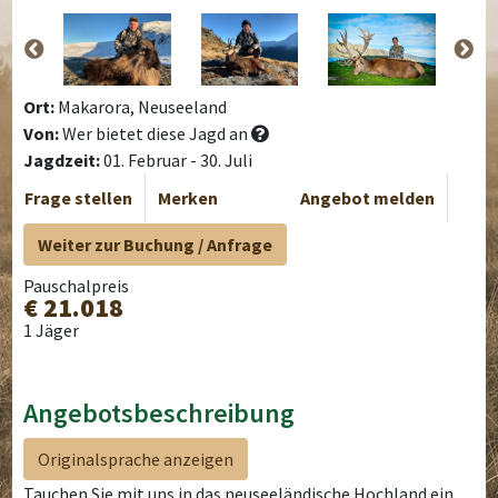
Ort:
Makarora, Neuseeland
Von:
Wer bietet diese Jagd an
Jagdzeit:
01. Februar - 30. Juli
Frage stellen
Merken
Angebot melden
Weiter zur Buchung / Anfrage
Pauschalpreis
€ 21.018
1 Jäger
Angebotsbeschreibung
Originalsprache anzeigen
Tauchen Sie mit uns in das neuseeländische Hochland ein.