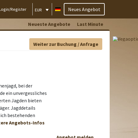
Neues Angebot
Login/Register
EUR
Neueste Angebote
Last Minute
Weiter zur Buchung / Anfrage
nenjagd, bei der
de ein unvergessliches
ierten Jagden bieten
äger. Jagddetails
sich bestehenden
itere Angebots-Infos
Angebot melden