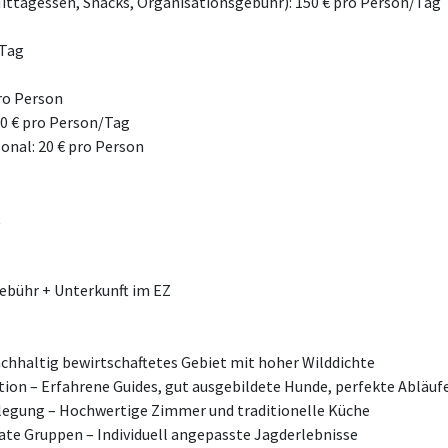
Mittagessen, Snacks, Organisationsgebühr): 150 € pro Person/Tag
/Tag
pro Person
20 € pro Person/Tag
onal: 20 € pro Person
t
ebühr + Unterkunft im EZ
achhaltig bewirtschaftetes Gebiet mit hoher Wilddichte
ion – Erfahrene Guides, gut ausgebildete Hunde, perfekte Abläuf
flegung – Hochwertige Zimmer und traditionelle Küche
vate Gruppen – Individuell angepasste Jagderlebnisse