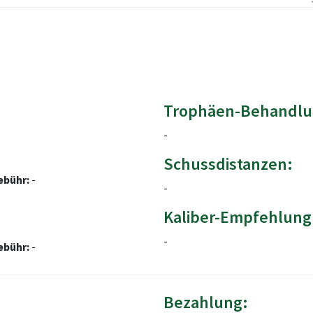
Trophäen-Behandlu
-
Schussdistanzen:
ebühr:
-
-
Kaliber-Empfehlung
-
ebühr:
-
Bezahlung: