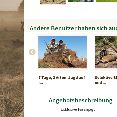
Andere Benutzer haben sich au
agd in Polen
7 Tage, 3 Arten: Jagd auf
Selektive B
r...
und ...
Angebotsbeschreibung
Exklusive Fasanjagd