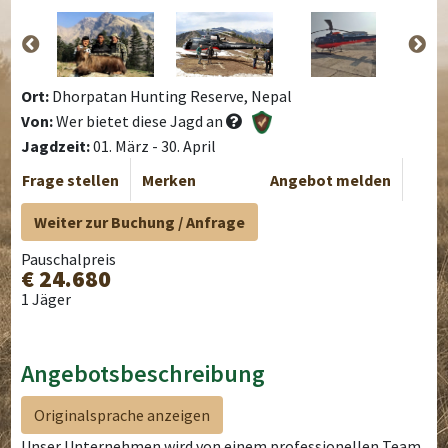
Ort:
Dhorpatan Hunting Reserve, Nepal
Von:
Wer bietet diese Jagd an
Jagdzeit:
01. März - 30. April
Frage stellen
Merken
Angebot melden
Weiter zur Buchung / Anfrage
Pauschalpreis
€ 24.680
1 Jäger
Angebotsbeschreibung
Originalsprache anzeigen
Unser Unternehmen wird von einem professionellen Team