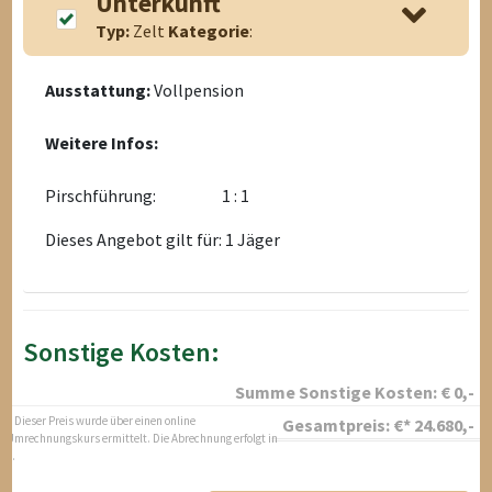
Unterkunft
Typ:
Zelt
Kategorie
:
Ausstattung:
Vollpension
Weitere Infos:
Pirschführung:
1 : 1
Dieses Angebot gilt für: 1 Jäger
Sonstige Kosten:
Summe Sonstige Kosten:
€
0
,-
* Dieser Preis wurde über einen online
Gesamtpreis:
€*
24.680
,-
Umrechnungskurs ermittelt. Die Abrechnung erfolgt in
$.