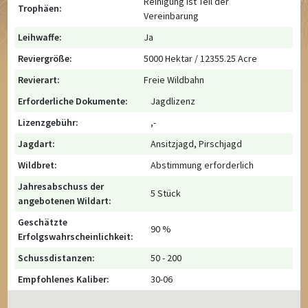
Reinigung ist Teil der
Trophäen:
Vereinbarung
Leihwaffe:
Ja
Reviergröße:
5000 Hektar / 12355.25 Acre
Revierart:
Freie Wildbahn
Erforderliche Dokumente:
Jagdlizenz
Lizenzgebühr:
,-
Jagdart:
Ansitzjagd, Pirschjagd
Wildbret:
Abstimmung erforderlich
Jahresabschuss der
5 Stück
angebotenen Wildart:
Geschätzte
90 %
Erfolgswahrscheinlichkeit:
Schussdistanzen:
50 - 200
Empfohlenes Kaliber:
30-06