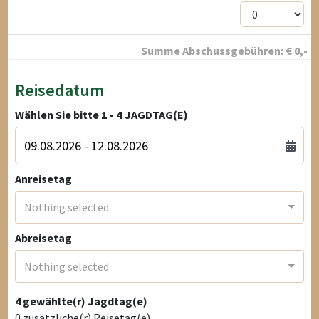
Summe Abschussgebühren:
€
0
,-
Reisedatum
Wählen Sie bitte
1 - 4
JAGDTAG(E)
Anreisetag
Nothing selected
Abreisetag
Nothing selected
4
gewählte(r) Jagdtag(e)
0
zusätzliche(r) Reisetag(e)