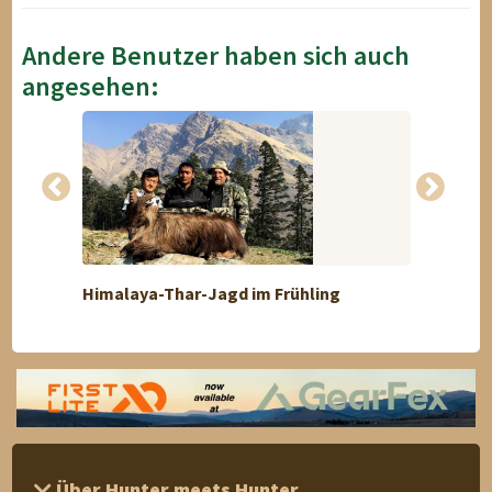
Andere Benutzer haben sich auch
angesehen:
Himalaya-Thar-Jagd im Frühling
Royal
Über Hunter meets Hunter