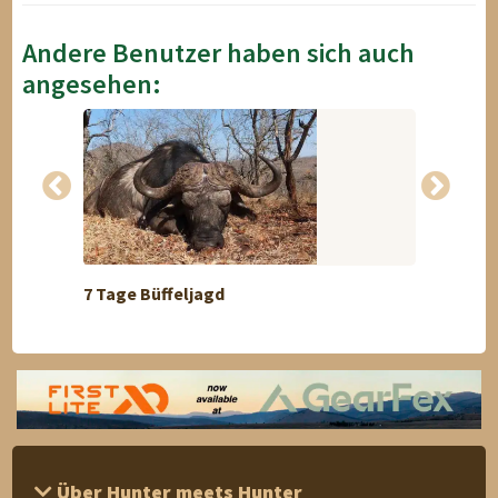
Andere Benutzer haben sich auch
angesehen:
7 Tage Büffeljagd
Erlebe
Über Hunter meets Hunter