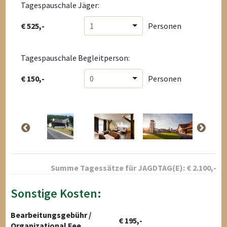
Tagespauschale Jäger:
€ 525,-
1
Personen
Tagespauschale Begleitperson:
€ 150,-
0
Personen
Summe Tagessätze für
JAGDTAG(E):
€
2.100
,-
Sonstige Kosten:
Bearbeitungsgebühr /
€ 195,-
Organizational Fee