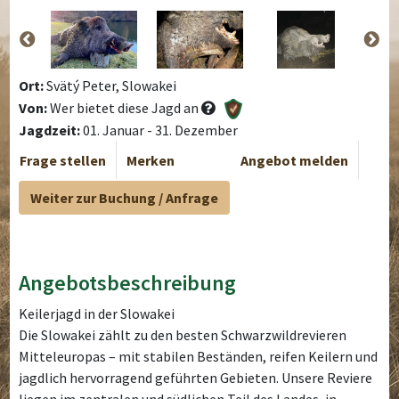
Ort:
Svätý Peter, Slowakei
Von:
Wer bietet diese Jagd an
Jagdzeit:
01. Januar - 31. Dezember
Frage stellen
Merken
Angebot melden
Weiter zur Buchung / Anfrage
Angebotsbeschreibung
Keilerjagd in der Slowakei
Die Slowakei zählt zu den besten Schwarzwildrevieren
Mitteleuropas – mit stabilen Beständen, reifen Keilern und
jagdlich hervorragend geführten Gebieten. Unsere Reviere
liegen im zentralen und südlichen Teil des Landes, in