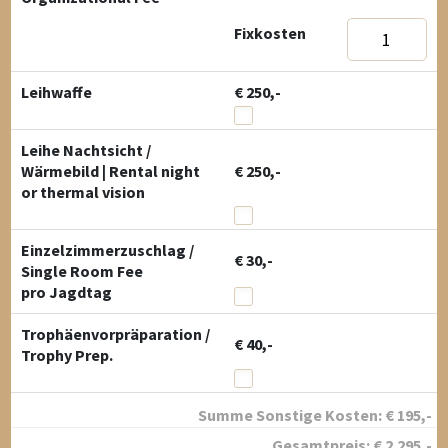
Fixkosten
Leihwaffe
€ 250,-
Leihe Nachtsicht /
Wärmebild | Rental night
€ 250,-
or thermal vision
Einzelzimmerzuschlag /
€ 30,-
Single Room Fee
pro Jagdtag
Trophäenvorpräparation /
€ 40,-
Trophy Prep.
Summe Sonstige Kosten:
€
195
,-
Gesamtpreis:
€
2.295
,-