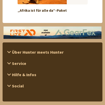
„Afrika ist für alle da“-Paket
Pyren
Über Hunter meets Hunter
Service
Hilfe & Infos
Social