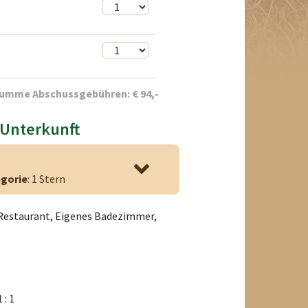
umme Abschussgebühren:
€
94
,-
 Unterkunft
gorie
: 1 Stern
 Restaurant, Eigenes Badezimmer,
1 : 1