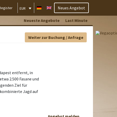
Neues Angebot
Register
EUR
Neueste Angebote
Last Minute
Weiter zur Buchung / Anfrage
apest entfernt, in
etwa 2.500 Fasane und
genden Ziel für
 kombinierte Jagd auf
Angebot melden