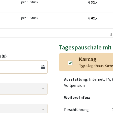
€
,-
pro 1 Stück
32
€
,-
pro 1 Stück
62
S
Tagespauschale mit
(E)
Karcag
Typ:
Jagdhaus
Kate
Ausstattung:
Internet, TV,
Vollpension
Weitere Infos:
Pirschführung: