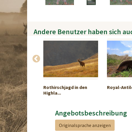
Andere Benutzer haben sich au
ibjagd
Rothirschjagd in den
Royal-Anti
Highla...
Angebotsbeschreibung
Originalsprache anzeigen