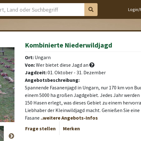
Login/
Kombinierte Niederwildjagd
rcag
rcag
Ort:
Ungarn
Von:
Wer bietet diese Jagd an
Jagdzeit:
01. Oktober - 31. Dezember
Angebotsbeschreibung:
Spannende Fasanenjagd in Ungarn, nur 170 km von Bud
einem 5000 ha großen Jagdgebiet. Jedes Jahr werden 
150 Hasen erlegt, was dieses Gebiet zu einem hervorra
Liebhaber der Kleinwildjagd macht. Genießen Sie eine
Fasane
..weitere Angebots-Infos
Frage stellen
Merken