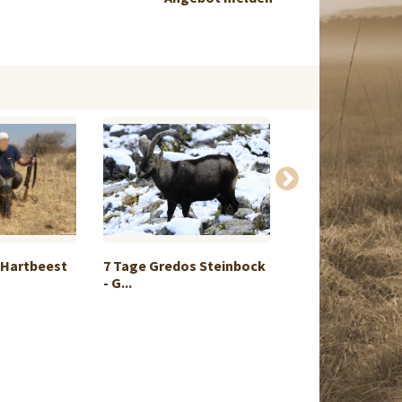
 Hartbeest
7 Tage Gredos Steinbock
Himalya Tahrjag
- G...
Süd...