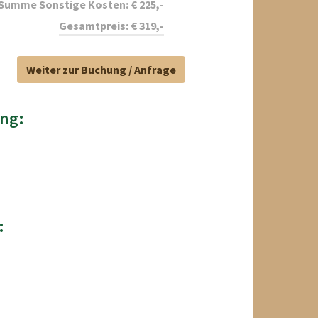
Summe Sonstige Kosten:
€
225
,-
Gesamtpreis:
€
319
,-
Weiter zur Buchung / Anfrage
ng:
: