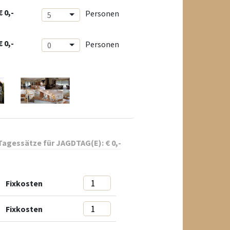
€ 0,-
Personen
5
€ 0,-
Personen
0
agessätze für
JAGDTAG(E):
€
0
,-
Fixkosten
Fixkosten