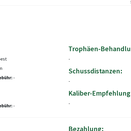
Trophäen-Behandlu
est
-
m
Schussdistanzen:
ebühr:
-
-
Kaliber-Empfehlung
-
ebühr:
-
Bezahlung: