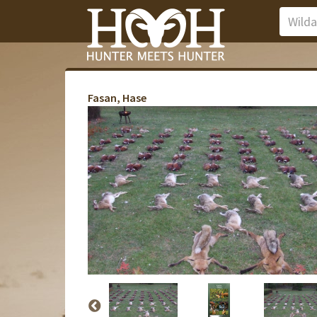
Fasan, Hase
Ka
Ka