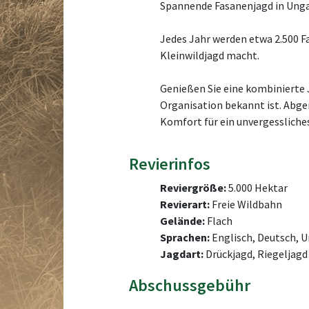
Spannende Fasanenjagd in Ungar
Jedes Jahr werden etwa 2.500 F
Kleinwildjagd macht.
Genießen Sie eine kombinierte J
Organisation bekannt ist. Abger
Komfort für ein unvergessliches
Revierinfos
Reviergröße:
5.000 Hektar
Revierart:
Freie Wildbahn
Gelände:
Flach
Sprachen:
Englisch, Deutsch, U
Jagdart:
Drückjagd, Riegeljagd
Abschussgebühr