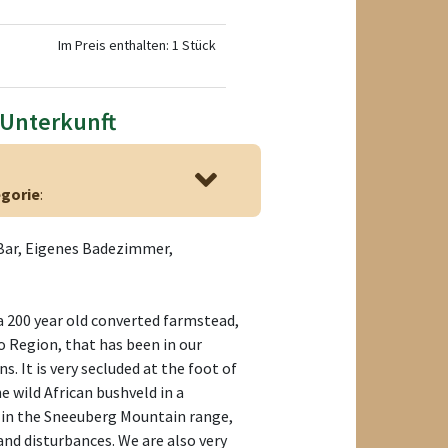
Im Preis enthalten: 1 Stück
 Unterkunft
gorie
:
 Bar, Eigenes Badezimmer,
a 200 year old converted farmstead,
o Region, that has been in our
s. It is very secluded at the foot of
e wild African bushveld in a
in the Sneeuberg Mountain range,
nd disturbances. We are also very