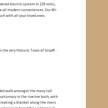
wered electric system in 220 volts,
 all modern conveniences. Our Wi-
uch with all your loved ones.
 the very Historic Town of Graaff -
uided walk amongst the many tall
customary in the riverine bush, with
creating a blanket along the rivers