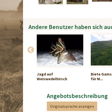
Andere Benutzer haben sich au
f und Himalaya-
Jagd auf
Biete Gams
Weiswedelhirsch
für M...
Angebotsbeschreibung
Originalsprache anzeigen