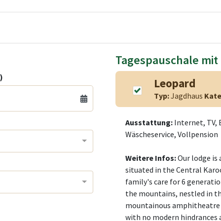
Tagespauschale mit
)
Leopard
Typ:
Jagdhaus
Kate
Ausstattung:
Internet, TV,
Wäscheservice, Vollpension
Weitere Infos:
Our lodge is 
situated in the Central Karo
family's care for 6 generation
the mountains, nestled in th
mountainous amphitheatre 
with no modern hindrances a