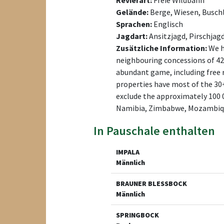
Revierart:
Freie Wildbahn
Gelände:
Berge, Wiesen, Buschl
Sprachen:
Englisch
Jagdart:
Ansitzjagd, Pirschjag
Zusätzliche Information:
We h
neighbouring concessions of 42 
abundant game, including free ro
properties have most of the 30+
exclude the approximately 100 
Namibia, Zimbabwe, Mozambiqu
In Pauschale enthalten
IMPALA
Männlich
BRAUNER BLESSBOCK
Männlich
SPRINGBOCK