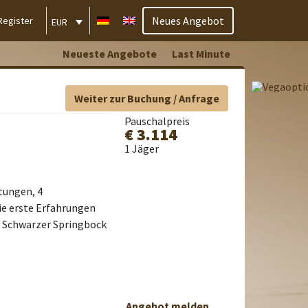
Neues Angebot
Register
EUR
Neueste Angebote
Last Minute
Weiter zur Buchung / Anfrage
Pauschalpreis
€ 3.114
1 Jäger
htungen, 4
die erste Erfahrungen
r Schwarzer Springbock
Angebot melden