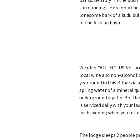
banks. Be truly "in the bush"
surroundings. Here only the 
lonesome bark of a kudu bull
of the African bush.
We offer "ALL INCLUSIVE" ac
local wine and non-alcoholic
year round in this Bilharzia 
spring water of a mineral qu
underground aquifer. Bottled
is serviced daily with your l
each evening when you retur
The lodge sleeps 2 people pe