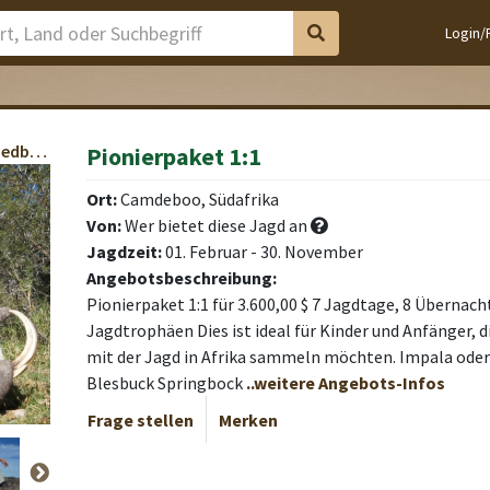
Login/
Impala, Brauner Blessbock, Springbock, Bergriedbock
Pionierpaket 1:1
pard
pard
pard
pard
pard
pard
pard
pard
pard
Ort:
Camdeboo, Südafrika
Von:
Wer bietet diese Jagd an
Jagdzeit:
01. Februar - 30. November
Angebotsbeschreibung:
Pionierpaket 1:1 für 3.600,00 $ 7 Jagdtage, 8 Übernac
Jagdtrophäen Dies ist ideal für Kinder und Anfänger, 
mit der Jagd in Afrika sammeln möchten. Impala ode
Blesbuck Springbock
..weitere Angebots-Infos
Frage stellen
Merken