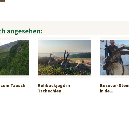
ch angesehen:
 zum Tausch
Rehbockjagd in
Bezuvar-Stei
Tschechien
in de...