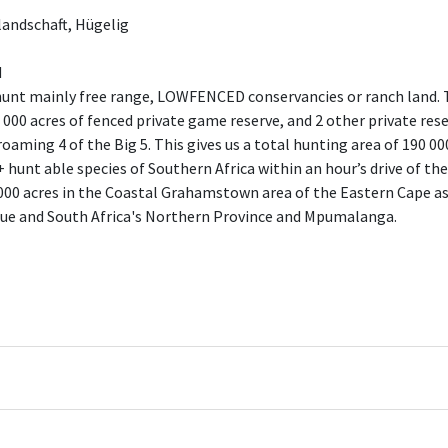
andschaft, Hügelig
d
unt mainly free range, LOWFENCED conservancies or ranch land. Th
000 acres of fenced private game reserve, and 2 other private rese
aming 4 of the Big 5. This gives us a total hunting area of 190 00
 hunt able species of Southern Africa within an hour’s drive of th
000 acres in the Coastal Grahamstown area of the Eastern Cape as
e and South Africa's Northern Province and Mpumalanga.