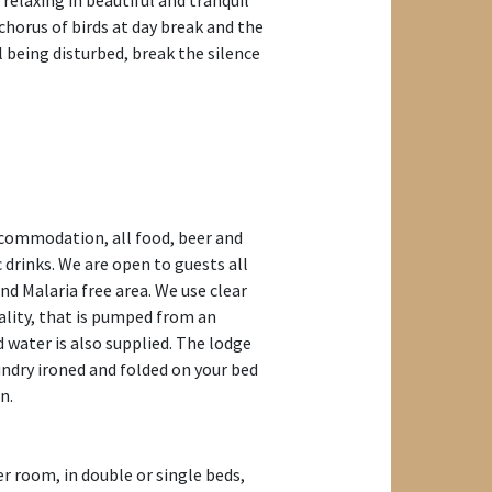
 relaxing in beautiful and tranquil
chorus of birds at day break and the
 being disturbed, break the silence
commodation, all food, beer and
 drinks. We are open to guests all
and Malaria free area. We use clear
ality, that is pumped from an
 water is also supplied. The lodge
aundry ironed and folded on your bed
n.
r room, in double or single beds,