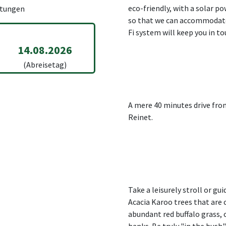
eco-friendly, with a solar po
tungen
so that we can accommodate
Fi system will keep you in to
14.08.2026
(Abreisetag)
A mere 40 minutes drive from
Reinet.
Take a leisurely stroll or g
Acacia Karoo trees that are 
abundant red buffalo grass, 