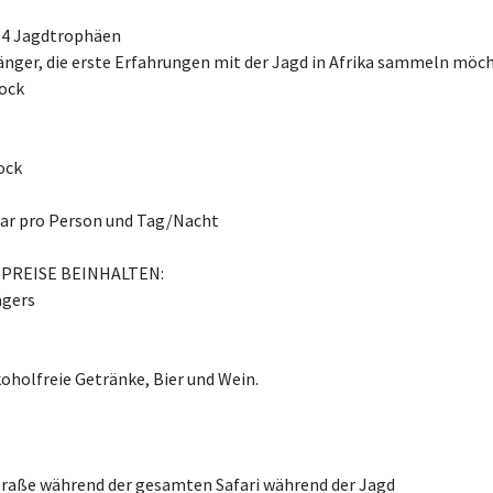
 4 Jagdtrophäen
nfänger, die erste Erfahrungen mit der Jagd in Afrika sammeln möc
ock
ock
ar pro Person und Tag/Nacht
PREISE BEINHALTEN:
ägers
koholfreie Getränke, Bier und Wein.
traße während der gesamten Safari während der Jagd