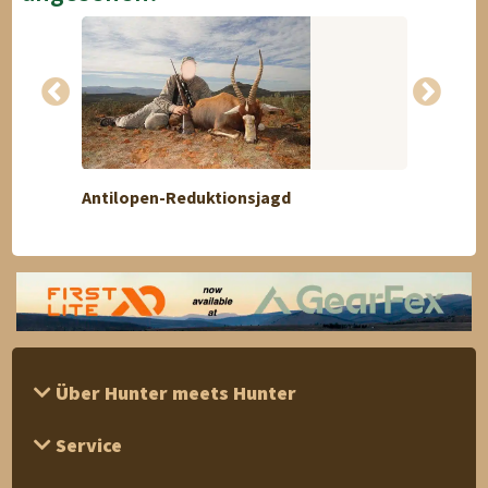
Antilopen-Reduktionsjagd
Damhi
Über Hunter meets Hunter
Service