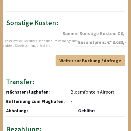
Sonstige Kosten:
Summe Sonstige Kosten:
€
0
,-
* Dieser Preis wurde über einen online Umrechnungskurs
Gesamtpreis:
€*
3.633
,-
ermittelt. Die Abrechnung erfolgt in $.
Weiter zur Buchung / Anfrage
Transfer:
Nächster Flughafen:
Bloemfontein Airport
Entfernung zum Flughafen:
-
Abholung:
-
Gebühr:
-
Bezahlung: