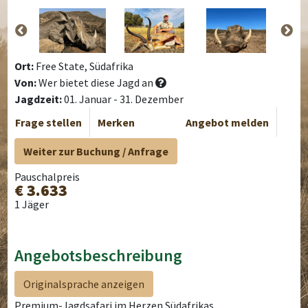
Ort:
Free State, Südafrika
Von:
Wer bietet diese Jagd an
Jagdzeit:
01. Januar - 31. Dezember
Frage stellen
Merken
Angebot melden
Weiter zur Buchung / Anfrage
Pauschalpreis
€ 3.633
1 Jäger
Angebotsbeschreibung
Originalsprache anzeigen
Premium-Jagdsafari im Herzen Südafrikas