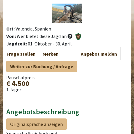
Ort:
Valencia, Spanien
Von:
Wer bietet diese Jagd an
Jagdzeit:
01. Oktober - 30. April
Frage stellen
Merken
Angebot melden
Weiter zur Buchung / Anfrage
Pauschalpreis
€ 4.500
1 Jäger
Angebotsbeschreibung
Originalsprache anzeigen
Spanische Steinbockjagd