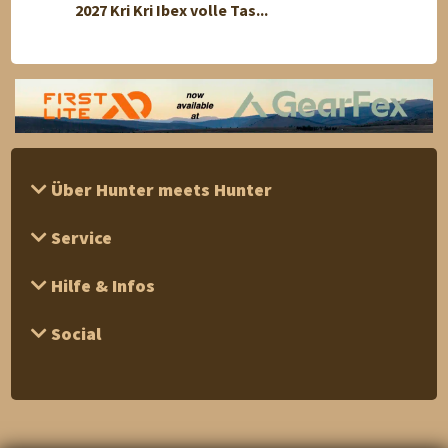
2027 Kri Kri Ibex volle Tas...
Bergj
Über Hunter meets Hunter
Service
Hilfe & Infos
Social