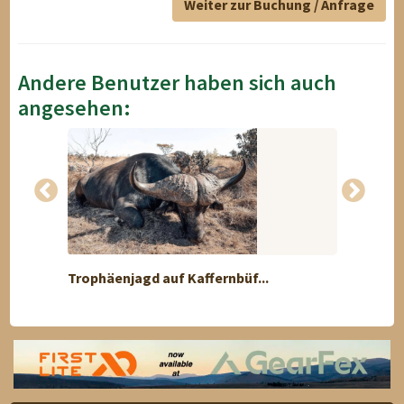
Weiter zur Buchung / Anfrage
Andere Benutzer haben sich auch
angesehen:
Trophäenjagd auf Kaffernbüf...
Jagd a