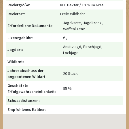
Reviergröße:
800 Hektar / 1976.84 Acre
Revierart:
Freie Wildbahn
Jagdkarte, Jagdlizenz,
Erforderliche Dokumente:
Waffenlizenz
Lizenzgebühr:
€ ,-
Ansitzjagd, Pirschjagd,
Jagdart:
Lockjagd
Wildbret:
-
Jahresabschuss der
20 Stück
angebotenen Wildart:
Geschätzte
95 %
Erfolgswahrscheinlichkeit:
Schussdistanzen:
-
Empfohlenes Kaliber:
-