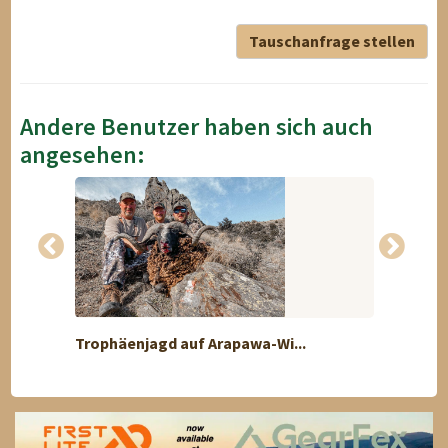
Tauschanfrage stellen
Andere Benutzer haben sich auch
angesehen:
Trophäenjagd auf Arapawa-Wi...
Exklus