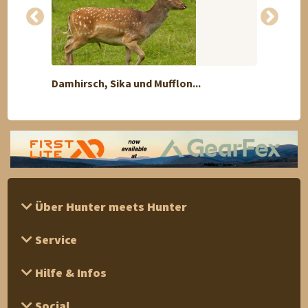
Damhirsch, Sika und Mufflon...
Zobel
Über Hunter meets Hunter
Service
Hilfe & Infos
Social