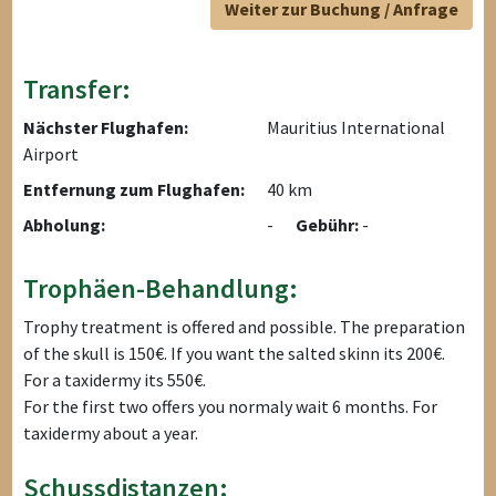
Weiter zur Buchung / Anfrage
Transfer:
Nächster Flughafen:
Mauritius International
Airport
Entfernung zum Flughafen:
40 km
Abholung:
-
Gebühr:
-
Trophäen-Behandlung:
Trophy treatment is offered and possible. The preparation
of the skull is 150€. If you want the salted skinn its 200€.
For a taxidermy its 550€.
For the first two offers you normaly wait 6 months. For
taxidermy about a year.
Schussdistanzen: