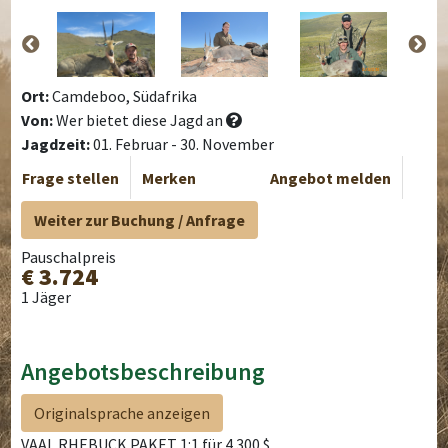
Ort:
Camdeboo, Südafrika
Von:
Wer bietet diese Jagd an
Jagdzeit:
01. Februar - 30. November
Frage stellen
Merken
Angebot melden
Weiter zur Buchung / Anfrage
Pauschalpreis
€ 3.724
1 Jäger
Angebotsbeschreibung
Originalsprache anzeigen
VAAL RHEBUCK PAKET 1:1 für 4.300 $