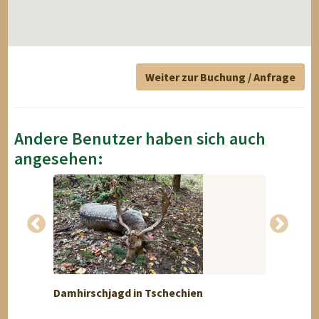
Weiter zur Buchung / Anfrage
Andere Benutzer haben sich auch
angesehen:
Damhirschjagd in Tschechien
Ich bi