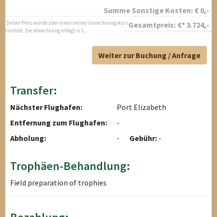
Summe Sonstige Kosten:
€
0
,-
* Dieser Preis wurde über einen online Umrechnungskurs
Gesamtpreis:
€*
3.724
,-
ermittelt. Die Abrechnung erfolgt in $.
Weiter zur Buchung / Anfrage
Transfer:
Nächster Flughafen:
Port Elizabeth
Entfernung zum Flughafen:
-
Abholung:
-
Gebühr:
-
Trophäen-Behandlung:
Field preparation of trophies