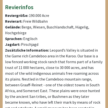
Revierinfos
Reviergröße:
190.000 Acre
Revierart:
Freie Wildbahn
Gelände:
Berge, Wiesen, Buschlandschaft, Hügelig,
Hochgebirge
Sprachen:
Englisch
Jagdart:
Pirschjagd
Zusätzliche Information:
Leopard’s Valley is situated in
the Game rich Camdeboo area in the Karoo. Our base is a
low fenced working stock ranch that forms part of a family
trust of 11 000 hectares, close to 30 000 acres, and has
most of the wild indigenous animals free roaming across
its plains. Nestled in the Camdeboo mountain range,
between Graaff-Reinet - one of the oldest towns in South
Africa, and Somerset East. These plains were once hunted
by the ancient San tribes, or Bushmen as they later
became known, who have left their mark by means of rock