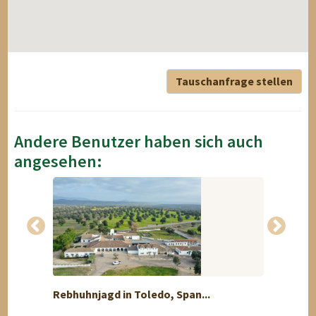
Tauschanfrage stellen
Andere Benutzer haben sich auch
angesehen:
Rebhuhnjagd in Toledo, Span...
Export