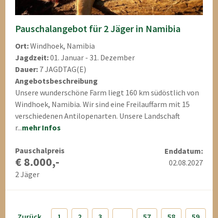
Pauschalangebot für 2 Jäger in Namibia
Ort:
Windhoek, Namibia
Jagdzeit:
01. Januar - 31. Dezember
Dauer:
7 JAGDTAG(E)
Angebotsbeschreibung
Unsere wunderschöne Farm liegt 160 km südöstlich von
Windhoek, Namibia. Wir sind eine Freilauffarm mit 15
verschiedenen Antilopenarten. Unsere Landschaft
r...
mehr Infos
Pauschalpreis
Enddatum:
€ 8.000,-
02.08.2027
2 Jäger
Zurück
1
2
3
…
57
58
59