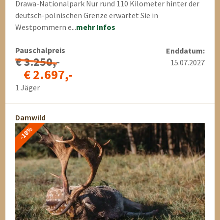
Drawa-Nationalpark Nur rund 110 Kilometer hinter der
deutsch-polnischen Grenze erwartet Sie in
Westpommern e...
mehr Infos
Pauschalpreis
Enddatum:
€ 3.250,-
15.07.2027
€ 2.697,-
1 Jäger
Damwild
-18%