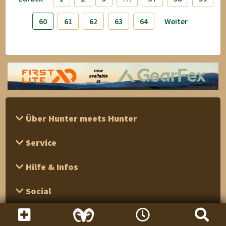
60
61
62
63
64
Weiter
Über Hunter meets Hunter
Service
Hilfe & Infos
Social