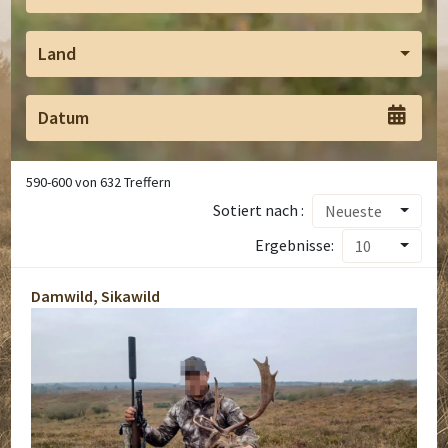
Land
590
-
600
von
632
Treffern
Sotiert nach :
Neueste
Ergebnisse:
10
Damwild, Sikawild