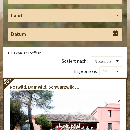
Land
1
-
13
von
37
Treffern
Sotiert nach :
Neueste
Ergebnisse:
10
TOP
Rotwild, Damwild, Schwarzwild, ...