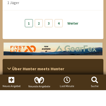
1 Jäger
1
2
3
4
Weiter
Über Hunter meets Hunter
Service
Neues Angebot
Last Minute
Suche
Neueste Angebote
Hilfe & Infos
Social