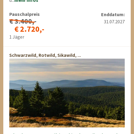
d...
mehr Infos
Pauschalpreis
Enddatum:
€ 3.400,-
31.07.2027
€ 2.720,-
1 Jäger
Schwarzwild, Rotwild, Sikawild, ...