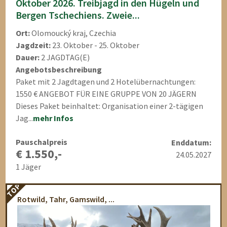
Oktober 2026. Treibjagd in den Hügeln und
Bergen Tschechiens. Zweie...
Ort:
Olomoucký kraj, Czechia
Jagdzeit:
23. Oktober - 25. Oktober
Dauer:
2 JAGDTAG(E)
Angebotsbeschreibung
Paket mit 2 Jagdtagen und 2 Hotelübernachtungen:
1550 € ANGEBOT FÜR EINE GRUPPE VON 20 JÄGERN
Dieses Paket beinhaltet: Organisation einer 2-tägigen
Jag...
mehr Infos
Pauschalpreis
Enddatum:
€ 1.550,-
24.05.2027
1 Jäger
TOP
Rotwild, Tahr, Gamswild, ...