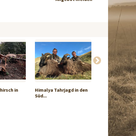
irsch in
Himalya Tahrjagd in den
Winzige Drei in 
Süd...
1:1