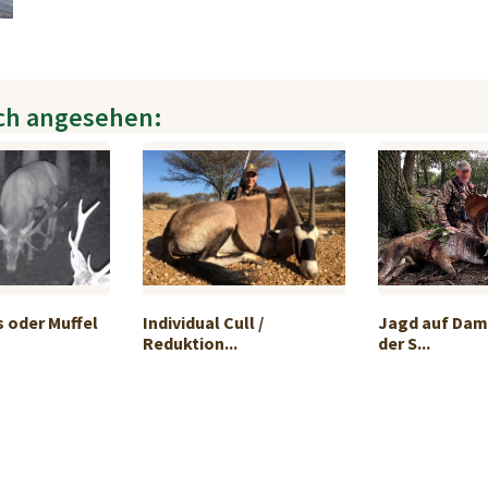
ch angesehen:
 oder Muffel
Individual Cull /
Jagd auf Damh
Reduktion...
der S...