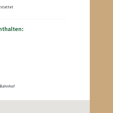
rstattet
nthalten:
/Bahnhof