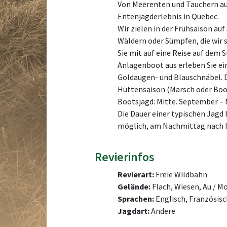
Von Meerenten und Tauchern auf
Entenjagderlebnis in Quebec.
Wir zielen in der Frühsaison au
Wäldern oder Sümpfen, die wir 
Sie mit auf eine Reise auf dem 
Anlagenboot aus erleben Sie ei
Goldaugen- und Blauschnäbel. Di
Hüttensaison (Marsch oder Boot)
Bootsjagd: Mitte. September –
Die Dauer einer typischen Jagd 
möglich, am Nachmittag nach Ih
Revierinfos
Revierart:
Freie Wildbahn
Gelände:
Flach, Wiesen, Au / M
Sprachen:
Englisch, Französisc
Jagdart:
Andere