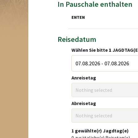
In Pauschale enthalten
ENTEN
Reisedatum
Wählen Sie bitte
1
JAGDTAG(E
Anreisetag
Nothing selected
Abreisetag
Nothing selected
1
gewählte(r) Jagdtag(e)
0
zusätzliche(r) Reisetag(e)