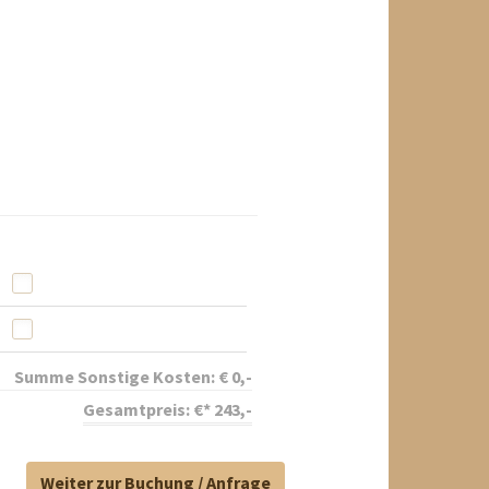
Summe Sonstige Kosten:
€
0
,-
Gesamtpreis:
€*
243
,-
Weiter zur Buchung / Anfrage