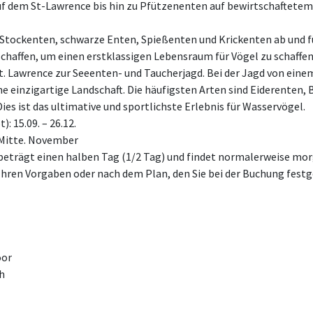
 dem St-Lawrence bis hin zu Pfützenenten auf bewirtschaftetem 
f Stockenten, schwarze Enten, Spießenten und Krickenten ab und f
schaffen, um einen erstklassigen Lebensraum für Vögel zu schaffen
St. Lawrence zur Seeenten- und Taucherjagd. Bei der Jagd von ein
ne einzigartige Landschaft. Die häufigsten Arten sind Eiderenten,
es ist das ultimative und sportlichste Erlebnis für Wasservögel.
: 15.09. – 26.12.
 Mitte. November
beträgt einen halben Tag (1/2 Tag) und findet normalerweise morg
ren Vorgaben oder nach dem Plan, den Sie bei der Buchung festg
oor
h