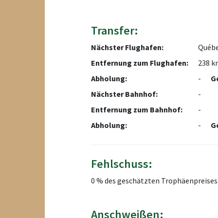
Transfer:
Nächster Flughafen:
Québec
Entfernung zum Flughafen:
238 k
Abholung:
-
G
Nächster Bahnhof:
-
Entfernung zum Bahnhof:
-
Abholung:
-
G
Fehlschuss:
0 % des geschätzten Trophäenpreises
Anschweißen: