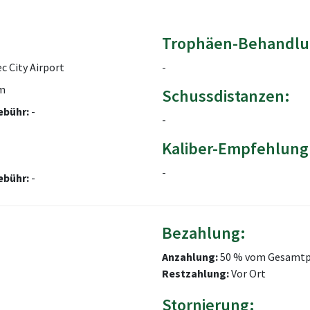
Trophäen-Behandlu
 City Airport
-
m
Schussdistanzen:
ebühr:
-
-
Kaliber-Empfehlung
-
ebühr:
-
Bezahlung:
Anzahlung:
50 % vom Gesamtp
Restzahlung:
Vor Ort
Stornierung: