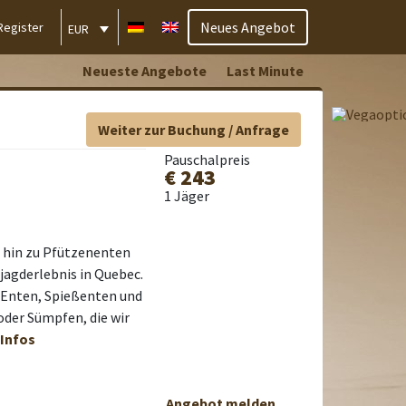
Neues Angebot
Register
EUR
Neueste Angebote
Last Minute
Weiter zur Buchung / Anfrage
Pauschalpreis
€ 243
1 Jäger
 hin zu Pfützenenten
jagderlebnis in Quebec.
e Enten, Spießenten und
oder Sümpfen, die wir
-Infos
Angebot melden