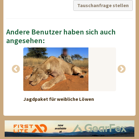
Tauschanfrage stellen
Andere Benutzer haben sich auch
angesehen:
Jagdpaket für weibliche Löwen
Jagd i