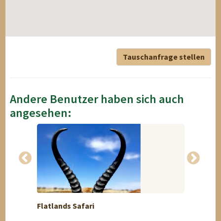
Tauschanfrage stellen
Andere Benutzer haben sich auch
angesehen:
Flatlands Safari
Das ex