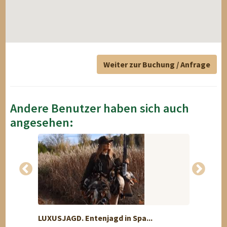
Weiter zur Buchung / Anfrage
Andere Benutzer haben sich auch
angesehen:
LUXUSJAGD. Entenjagd in Spa...
Rotwil