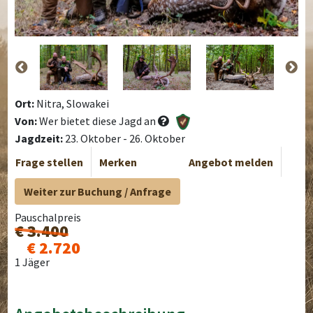
Ort:
Nitra, Slowakei
Von:
Wer bietet diese Jagd an
Jagdzeit:
23. Oktober - 26. Oktober
Frage stellen
Merken
Angebot melden
Weiter zur Buchung / Anfrage
Pauschalpreis
€ 3.400
€ 2.720
1 Jäger