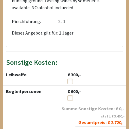
hunting ground. Tasting wines by somelier is
available. NO alcohol inclueded
Pirschführung:
2 : 1
Dieses Angebot gilt für: 1 Jäger
Sonstige Kosten:
Leihwaffe
€ 300,-
Begleitpersonen
€ 600,-
Summe Sonstige Kosten:
€
0
,-
statt:
€
3.400
,-
Gesamtpreis:
€
2.720
,-