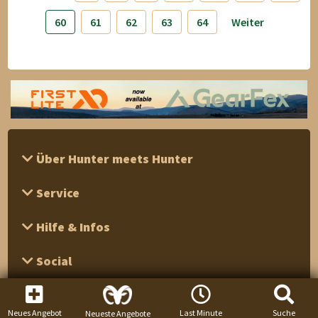
60
61
62
63
64
Weiter
Über Hunter meets Hunter
Service
Hilfe & Infos
Social
Neues Angebot
Last Minute
Suche
Neueste Angebote